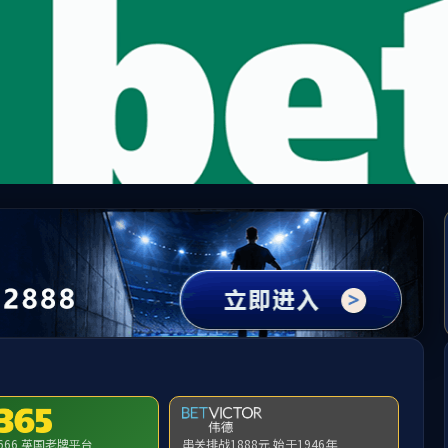
suncitygroup太阳新城(中国)集团官方网
成集团
学生会
社团阵地
44118太阳成城
创新创
33455
集团