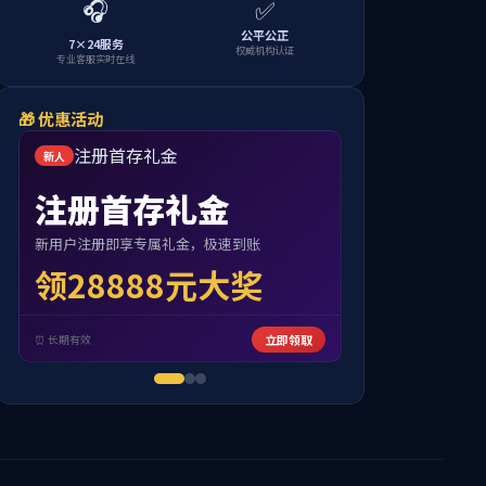
时代中国特色社会主...
2023年08月30日
时代中国特色社会主...
2023年08月24日