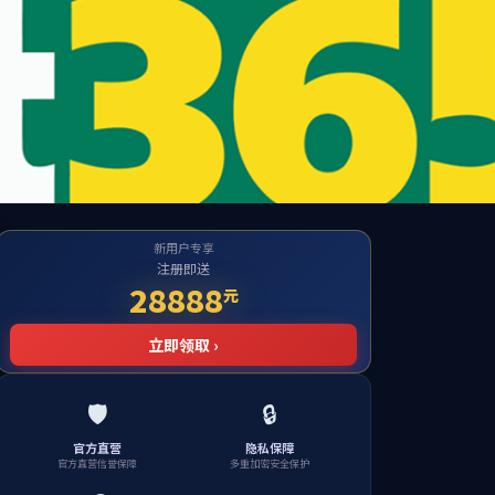
站
业基地
旗帜工程