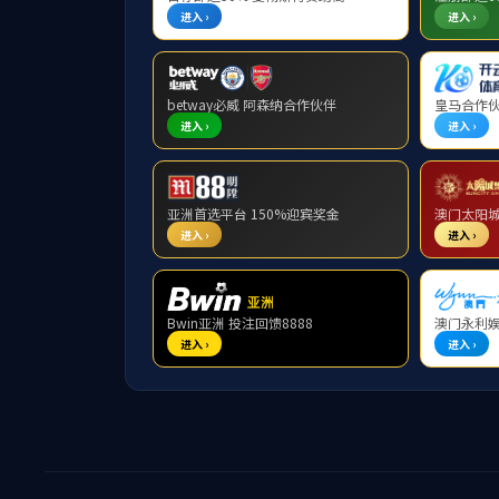
旗帜工程
当
支部动态
·
·