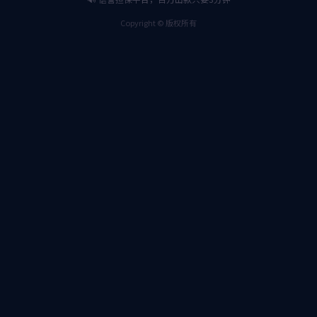
系统发生错误
抱歉
可能是由下列问题导致的：
当前页面发生错误， 请联系管理员（错误标识码：IJOFM），或稍后重
次
贯彻落实习近平总书记太阳集团城网站2017青年工作的重要思想和太阳集团
，3月5日上午，学校2025年“学雷锋 志青春”青年44118太阳成城
常委叶昊、邱杰，校长助理张成龙出席活动，学工部（处）、研工部、校