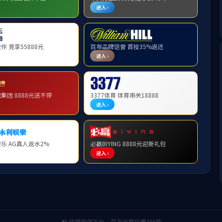
5年“学雷锋 志青春”青年44118太阳成城
2025-03-05 来源： 浏览：
suncitygroup太阳新城(中国)集团官方网