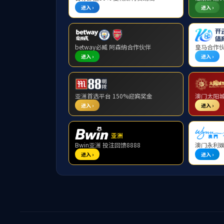
当前位置:
首页
>> 正文
学校202