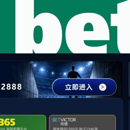
suncitygroup太阳新城(中国)集团官方网
成集团
学生会
社团阵地
44118太阳成城
创新创
33455
集团