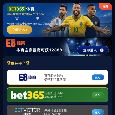
suncitygroup太阳新城(中国)集团官方网
站
学校首页
首页
太阳成集团
学生会
tyc33455