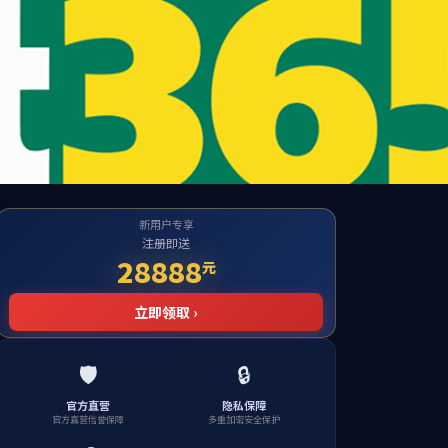
站
业基地
旗帜工程