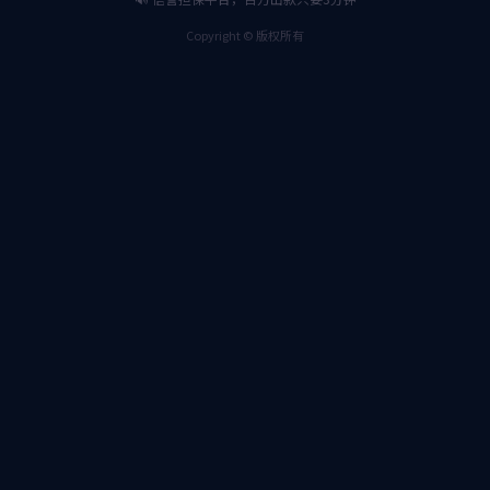
系统发生错误
抱歉
可能是由下列问题导致的：
当前页面发生错误， 请联系管理员（错误标识码：CT9FO），或稍后重
次
，为响应“到西部去，到基层去，到祖国和人民最需要的地方去”的号召，房金
西部计划志愿者，带着“奉献、友爱、互助、进步”的志愿精神踏上了西部