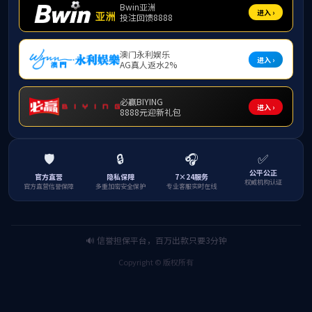
suncitygr
可
当前页面发生错误， 请
11月8日上午，太阳集团城网站2017青年志愿者协会在雁山
指导老师以及桂林市各高校青年志愿者协会代表、太阳集团城网站2
大会伊始，太阳集团城网站2017青年志愿者协会第一届第一任