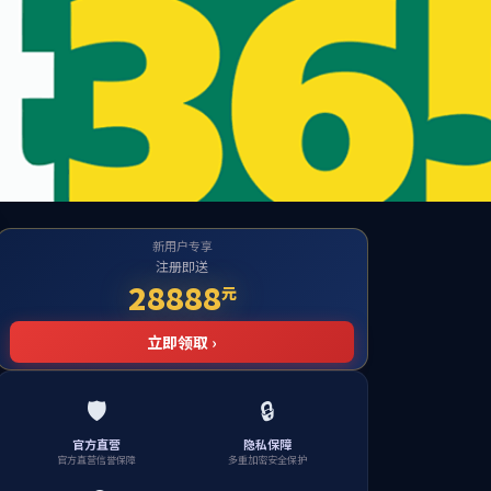
站
业基地
旗帜工程