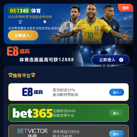
suncitygroup太阳新城(中国)集团官方网
站
学校首页
首页
太阳成集团
学生会
tyc33455