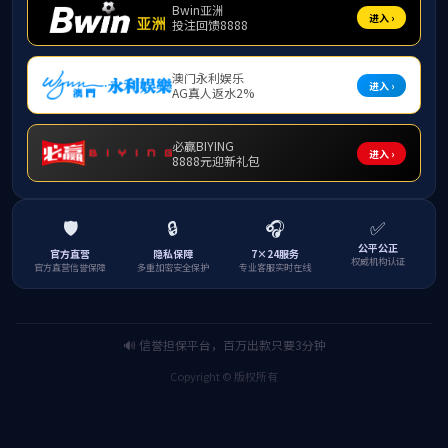
·
学校举办“青春献礼二十大 踔
·
太阳集团城网站2017第2
·
太阳集团城网站2017开展
·
太阳集团城网站2017第六
·
太阳集团城网站2017第六
·
太阳集团城网站2017学生
·
学校西部计划项目办组织开展
·
喜迎二十大 永远跟党走 奋进
·
【服务师生百件实事】毕业季
·
太阳集团城网站2017举办
·
【服务师生百件实事】君君